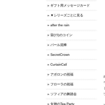
ギフト用メッセージカード
▼シリーズごとに見る
after the rain
宙(ｿﾗ)のコイン
パール泥棒
SecretCrown
CurtainCall
アポロンの祝福
フローラの祝福
ソフィアの舞踏会
女神のTea Party