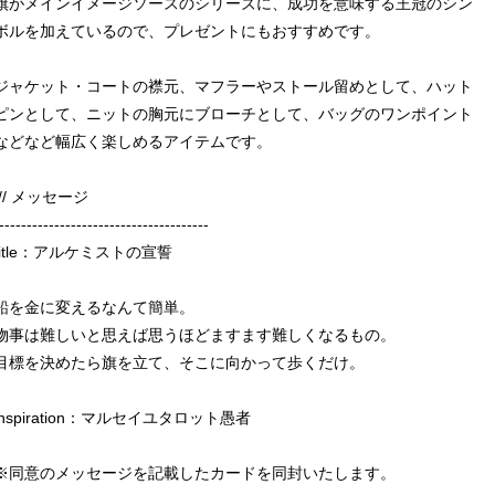
旗がメインイメージソースのシリーズに、成功を意味する王冠のシン
ボルを加えているので、プレゼントにもおすすめです。
ジャケット・コートの襟元、マフラーやストール留めとして、ハット
ピンとして、ニットの胸元にブローチとして、バッグのワンポイント
などなど幅広く楽しめるアイテムです。
/// メッセージ
--------------------------------------
title：アルケミストの宣誓
鉛を金に変えるなんて簡単。
物事は難しいと思えば思うほどますます難しくなるもの。
目標を決めたら旗を立て、そこに向かって歩くだけ。
inspiration：マルセイユタロット愚者
※同意のメッセージを記載したカードを同封いたします。