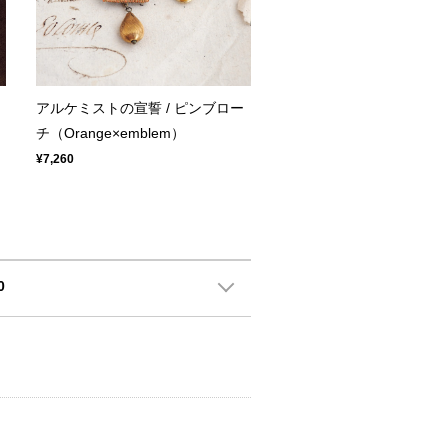
アルケミストの宣誓 / ピンブロー
チ（Orange×emblem）
¥7,260
0