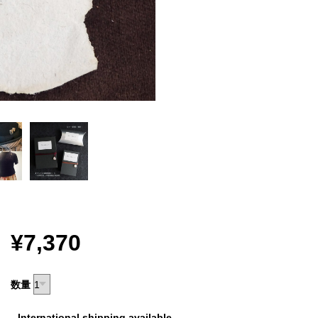
¥7,370
数量
International shipping available