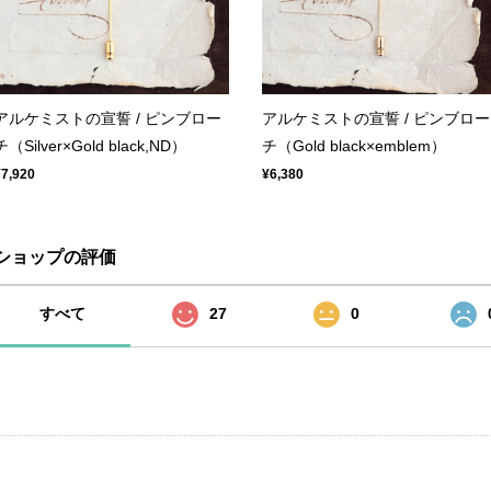
アルケミストの宣誓 / ピンブロー
アルケミストの宣誓 / ピンブロー
チ（Silver×Gold black,ND）
チ（Gold black×emblem）
¥7,920
¥6,380
ショップの評価
すべて
27
0