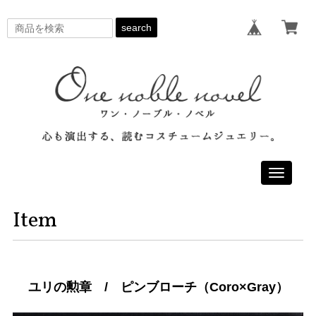
search
Toggle
navigati
Item
ユリの勲章 / ピンブローチ（Coro×Gray）