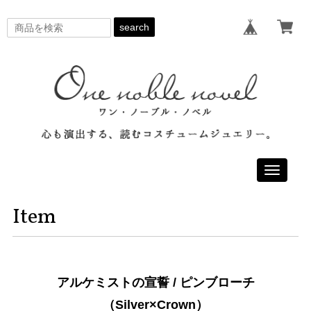
search
Toggle
navigati
Item
アルケミストの宣誓 / ピンブローチ
（Silver×Crown）