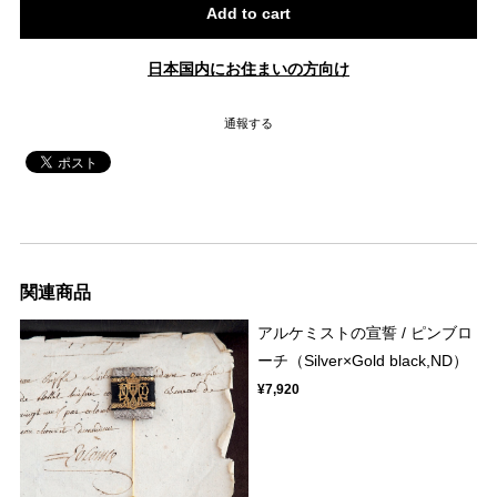
Add to cart
日本国内にお住まいの方向け
通報する
関連商品
アルケミストの宣誓 / ピンブロ
ーチ（Silver×Gold black,ND）
¥7,920