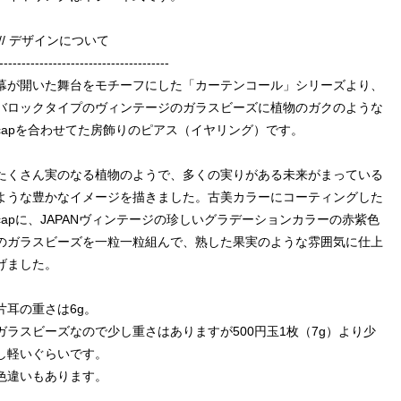
/// デザインについて
--------------------------------------
幕が開いた舞台をモチーフにした「カーテンコール」シリーズより、
バロックタイプのヴィンテージのガラスビーズに植物のガクのような
capを合わせてた房飾りのピアス（イヤリング）です。
たくさん実のなる植物のようで、多くの実りがある未来がまっている
ような豊かなイメージを描きました。古美カラーにコーティングした
capに、JAPANヴィンテージの珍しいグラデーションカラーの赤紫色
のガラスビーズを一粒一粒組んで、熟した果実のような雰囲気に仕上
げました。
片耳の重さは6g。
ガラスビーズなので少し重さはありますが500円玉1枚（7g）より少
し軽いぐらいです。
色違いもあります。