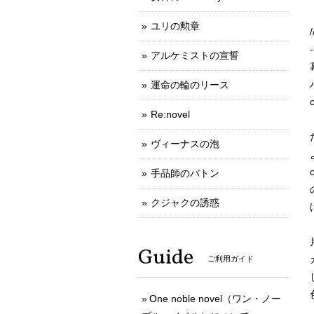
ユリの勲章
-
アルケミストの宣誓
運命の輪のリース
Re:novel
ヴィーナスの泡
手品師のバトン
クジャクの誘惑
Guide
ご利用ガイド
One noble novel（ワン・ノー