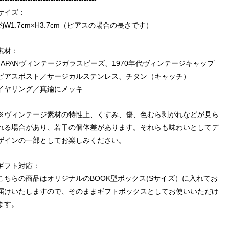
サイズ：
約W1.7cm×H3.7cm（ピアスの場合の長さです）
素材：
JAPANヴィンテージガラスビーズ、1970年代ヴィンテージキャップ
ピアスポスト／サージカルステンレス、チタン（キャッチ）
イヤリング／真鍮にメッキ
※ヴィンテージ素材の特性上、くすみ、傷、色むら剥がれなどが見ら
れる場合があり、若干の個体差があります。それらも味わいとしてデ
ザインの一部としてお楽しみください。
ギフト対応：
こちらの商品はオリジナルのBOOK型ボックス(Sサイズ）に入れてお
届けいたしますので、そのままギフトボックスとしてお使いいただけ
ます。