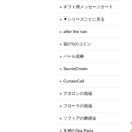
ギフト用メッセージカード
▼シリーズごとに見る
after the rain
宙(ｿﾗ)のコイン
パール泥棒
SecretCrown
CurtainCall
アポロンの祝福
フローラの祝福
ソフィアの舞踏会
女神のTea Party