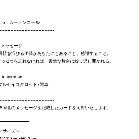
-----------------------------------
title：カーテンコール
-----------------------------------
⋆メッセージ
賞賛を浴びる価値があなたにもあること。感謝すること。
この2つを忘れなければ、素敵な舞台は繰り返し開かれる。
 inspiration
マルセイユタロット7戦車
-----------------------------------
※同意のメッセージを記載したカードを同封いたします。
‾‾‾‾‾‾‾‾‾‾‾‾‾‾‾‾‾‾‾
＜サイズ＞
約W3.8cm×H9.3cm