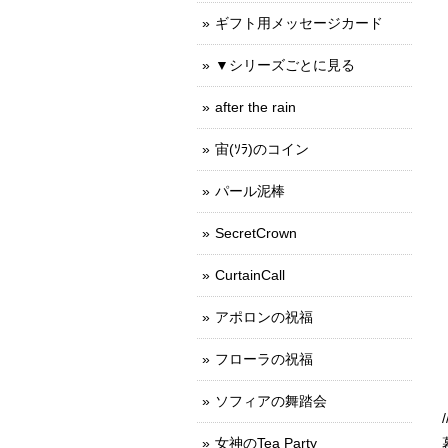
ギフト用メッセージカード
▼シリーズごとに見る
after the rain
宙(ｿﾗ)のコイン
パール泥棒
SecretCrown
CurtainCall
アポロンの祝福
フローラの祝福
ソフィアの舞踏会
女神のTea Party