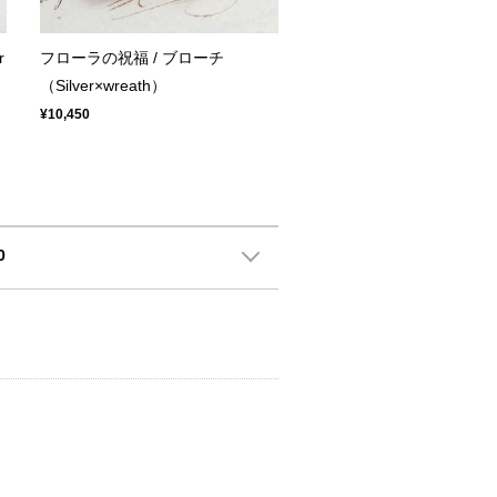
r
フローラの祝福 / ブローチ
（Silver×wreath）
¥10,450
0