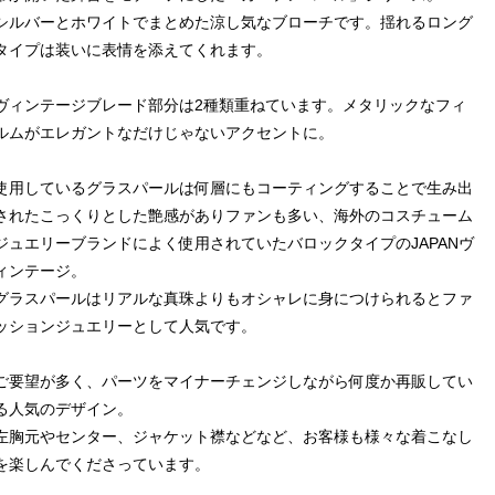
シルバーとホワイトでまとめた涼し気なブローチです。揺れるロング
タイプは装いに表情を添えてくれます。
ヴィンテージブレード部分は2種類重ねています。メタリックなフィ
ルムがエレガントなだけじゃないアクセントに。
使用しているグラスパールは何層にもコーティングすることで生み出
されたこっくりとした艶感がありファンも多い、海外のコスチューム
ジュエリーブランドによく使用されていたバロックタイプのJAPANヴ
ィンテージ。
グラスパールはリアルな真珠よりもオシャレに身につけられるとファ
ッションジュエリーとして人気です。
ご要望が多く、パーツをマイナーチェンジしながら何度か再販してい
る人気のデザイン。
左胸元やセンター、ジャケット襟などなど、お客様も様々な着こなし
を楽しんでくださっています。