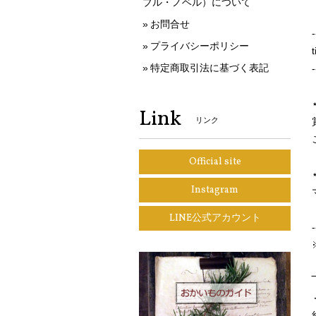
ブル・ノベル）について
お問合せ
-
プライバシーポリシー
特定商取引法に基づく表記
-
Link
リンク
Official site
⋆
Instagram
LINE公式アカウント
-
‾