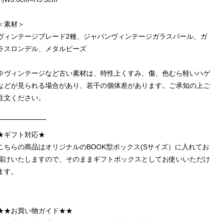
＜素材＞
ヴィンテージブレード2種、ジャパンヴィンテージガラスパール、ガ
ラスロンデル、メタルビーズ
※ヴィンテージなど古い素材は、特性上くすみ、傷、色むら軽いハゲ
などが見られる場合があり、若干の個体差があります。ご承知の上ご
注文ください。
‾‾‾‾‾‾‾‾‾‾‾‾‾‾‾‾‾‾‾
★ギフト対応★
こちらの商品はオリジナルのBOOK型ボックス(Sサイズ）に入れてお
届けいたしますので、そのままギフトボックスとしてお使いいただけ
ます。
★★お買い物ガイド★★